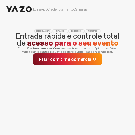
Home
App
Credenciamento
Carreiras
CREDENCIAMENTO 
INOVAÇÃO 
EXPERIÊNCIA 
RESULTADO 
Entrada rápida e controle total
de 
acesso para o seu evento
Com o 
Credenciamento Yazo
  o check-in se torna mais rápido e confiável,
valida participantes, reduz filas e oferece visibilidade em tempo real.
Falar com time comercial